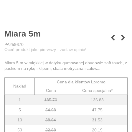
Miara 5m
PA259670
Oceń produkt jako pierwszy - zostaw opinię!
Miara 5 m w miękkiej w dotyku gumowanej obudowie soft touch, z
paskiem na rękę i klipem, skala metryczna i calowa
Cena dla klientów Lpromo
Nakład
Cena
Cena specjalna*
1
185.70
136.83
5
54.98
47.75
10
38.64
31.53
50
22.88
20.19