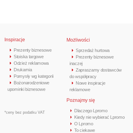
Inspiracje
Możliwości
Prezenty biznesowe
Sprzedaż hurtowa
Stoiska targowe
Prezenty biznesowe
Odzież reklamowa
inaczej
Drukarnia
Zapraszamy dostawców
Pomysły wg kategorii
do współpracy
Bożonarodzeniowe
Nowe inspiracje
upominki biznesowe
reklamowe
Poznajmy się
Dlaczego Lpromo
*ceny bez podatku VAT
Kiedy nie wybierać Lpromo
O Lpromo
To ciekawe