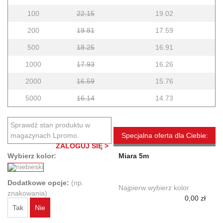
100
22.15
19.02
200
19.81
17.59
500
18.25
16.91
1000
17.93
16.26
2000
16.59
15.76
5000
16.14
14.73
Sprawdź stan produktu w
magazynach Lpromo.
Specjalna oferta dla Ciebie:
ZALOGUJ SIĘ >
Wybierz kolor:
Miara 5m
Dodatkowe opcje:
(np.
Najpierw wybierz kolor
znakowania)
0,00 zł
Tak
Nie