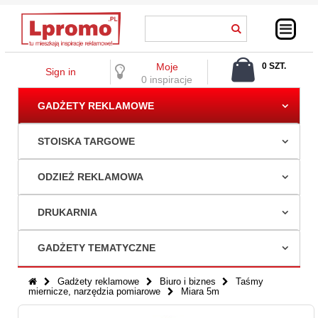
Moje
0 SZT.
Sign in
0,00 ZŁ
0 inspiracje
GADŻETY REKLAMOWE
STOISKA TARGOWE
ODZIEŻ REKLAMOWA
DRUKARNIA
GADŻETY TEMATYCZNE
Gadżety reklamowe
Biuro i biznes
Taśmy
miernicze, narzędzia pomiarowe
Miara 5m