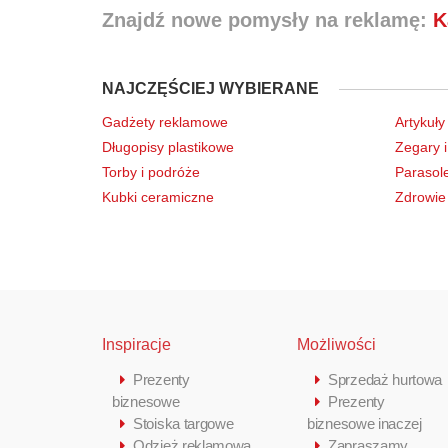
Znajdź nowe pomysły na reklamę:
K
NAJCZĘŚCIEJ WYBIERANE
Gadżety reklamowe
Artykuły
Długopisy plastikowe
Zegary i
Torby i podróże
Parasol
Kubki ceramiczne
Zdrowie 
Inspiracje
Możliwości
Prezenty
Sprzedaż hurtowa
biznesowe
Prezenty
Stoiska targowe
biznesowe inaczej
Odzież reklamowa
Zapraszamy