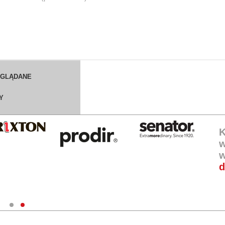
OGLĄDANE
Y
K
w
w
d