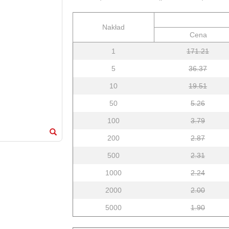
Nakład
Cena
1
171.21
5
36.37
10
19.51
50
5.26
100
3.79
200
2.87
500
2.31
1000
2.24
2000
2.00
5000
1.90