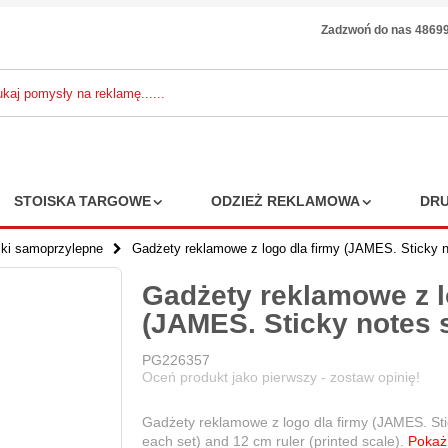
Zadzwoń do nas 4869
STOISKA TARGOWE
ODZIEŻ REKLAMOWA
DRU
zki samoprzylepne
Gadżety reklamowe z logo dla firmy (JAMES. Sticky n
Gadżety reklamowe z l
(JAMES. Sticky notes s
PG226357
Oceń produkt jako pierwszy - zostaw opinię!
Gadżety reklamowe z logo dla firmy (JAMES. Stic
each set) and 12 cm ruler (printed scale).
Pokaż 