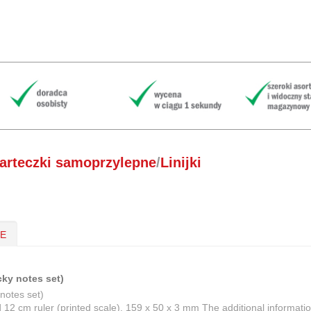
arteczki samoprzylepne
/
Linijki
IE
cky notes set)
notes set)
d 12 cm ruler (printed scale). 159 x 50 x 3 mm The additional informati