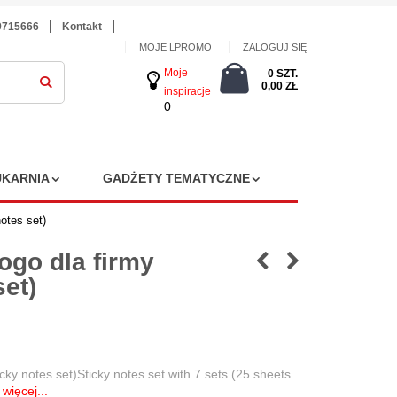
9715666
Kontakt
MOJE LPROMO
ZALOGUJ SIĘ
Moje
0 SZT.
0,00 ZŁ
inspiracje
0
KARNIA
GADŻETY TEMATYCZNE
otes set)
ogo dla firmy
et)
ky notes set)Sticky notes set with 7 sets (25 sheets
więcej...