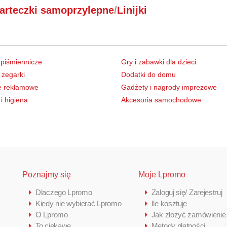
arteczki samoprzylepne
/
Linijki
 piśmiennicze
Gry i zabawki dla dzieci
 zegarki
Dodatki do domu
e reklamowe
Gadżety i nagrody imprezowe
i higiena
Akcesoria samochodowe
Poznajmy się
Moje Lpromo
Dlaczego Lpromo
Zaloguj się/ Zarejestruj
Kiedy nie wybierać Lpromo
Ile kosztuje
O Lpromo
Jak złożyć zamówienie
To ciekawe
Metody płatności