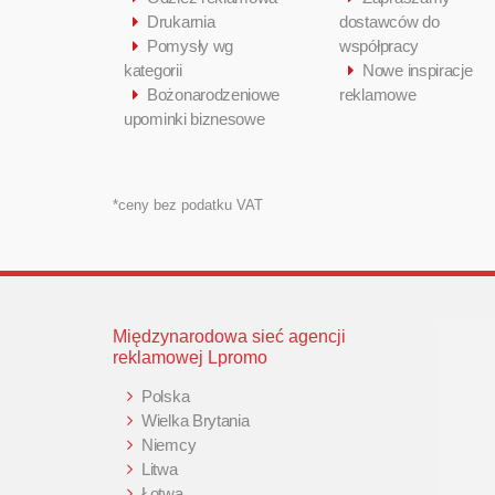
Drukarnia
dostawców do
Pomysły wg
współpracy
kategorii
Nowe inspiracje
Bożonarodzeniowe
reklamowe
upominki biznesowe
*ceny bez podatku VAT
Międzynarodowa sieć agencji
reklamowej Lpromo
Polska
Wielka Brytania
Niemcy
Litwa
Łotwa