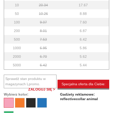
10
20.34
17.67
50
10.26
8.88
100
9.07
7.60
200
8.01
6.87
500
7.53
6.42
1000
6.95
5.86
2000
6.70
5.62
5000
6.42
5.44
Sprawdź stan produktu w
magazynach Lpromo.
Specjalna oferta dla Ciebie:
ZALOGUJ SIĘ >
Wybierz kolor:
Gadżety reklamowe:
reflectivecollar animal