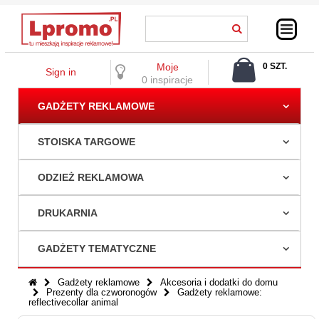
Moje
0 SZT.
Sign in
0,00 ZŁ
0 inspiracje
GADŻETY REKLAMOWE
STOISKA TARGOWE
ODZIEŻ REKLAMOWA
DRUKARNIA
GADŻETY TEMATYCZNE
Gadżety reklamowe
Akcesoria i dodatki do domu
Prezenty dla czworonogów
Gadżety reklamowe:
reflectivecollar animal