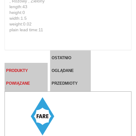
, Różowy , Zielony
length:43
height:0
width:1.5
weight:0.02
plain lead time:11
OSTATNIO
PRODUKTY
OGLĄDANE
POWIĄZANE
PRZEDMIOTY
`