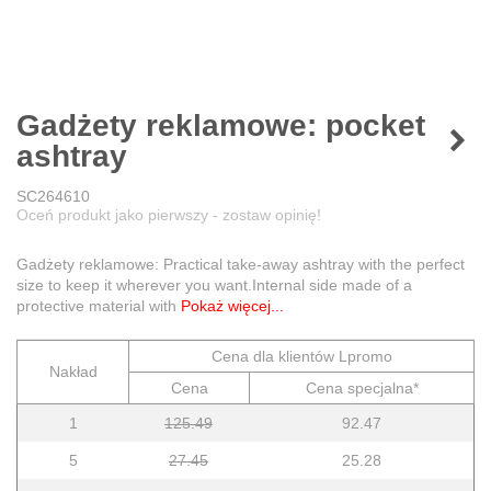
Gadżety reklamowe: pocket
ashtray
SC264610
Oceń produkt jako pierwszy - zostaw opinię!
Gadżety reklamowe: Practical take-away ashtray with the perfect
size to keep it wherever you want.Internal side made of a
protective material with
Pokaż więcej...
Cena dla klientów Lpromo
Nakład
Cena
Cena specjalna*
1
125.49
92.47
5
27.45
25.28