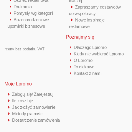
Odzież reklamowa
inaczej
Drukarnia
Zapraszamy dostawców
Pomysły wg kategorii
do współpracy
Bożonarodzeniowe
Nowe inspiracje
upominki biznesowe
reklamowe
Poznajmy się
Dlaczego Lpromo
*ceny bez podatku VAT
Kiedy nie wybierać Lpromo
O Lpromo
To ciekawe
Kontakt z nami
Moje Lpromo
Zaloguj się/ Zarejestruj
Ile kosztuje
Jak złożyć zamówienie
Metody płatności
Dostarczenie zamówienia