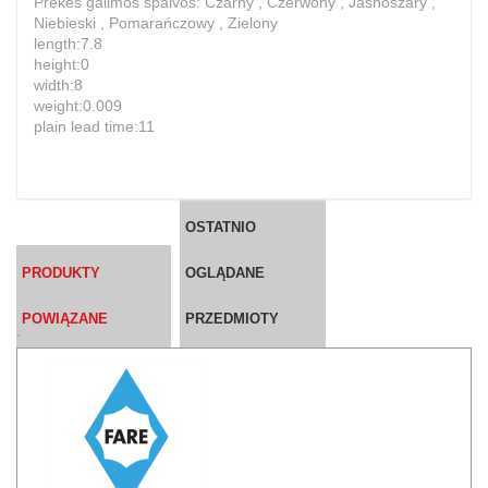
Prekės galimos spalvos: Czarny , Czerwony , Jasnoszary ,
Niebieski , Pomarańczowy , Zielony
length:7.8
height:0
width:8
weight:0.009
plain lead time:11
OSTATNIO
PRODUKTY
OGLĄDANE
POWIĄZANE
PRZEDMIOTY
`