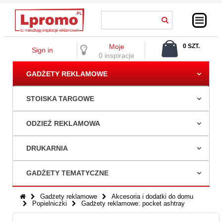
Moje
0 SZT.
Sign in
0,00 ZŁ
0 inspiracje
GADŻETY REKLAMOWE
STOISKA TARGOWE
ODZIEŻ REKLAMOWA
DRUKARNIA
GADŻETY TEMATYCZNE
Gadżety reklamowe
Akcesoria i dodatki do domu
Popielniczki
Gadżety reklamowe: pocket ashtray