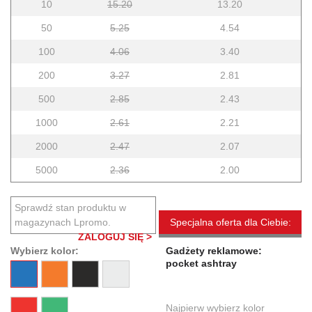
10
15.20
13.20
50
5.25
4.54
100
4.06
3.40
200
3.27
2.81
500
2.85
2.43
1000
2.61
2.21
2000
2.47
2.07
5000
2.36
2.00
Sprawdź stan produktu w
magazynach Lpromo.
Specjalna oferta dla Ciebie:
ZALOGUJ SIĘ >
Wybierz kolor:
Gadżety reklamowe:
pocket ashtray
Najpierw wybierz kolor