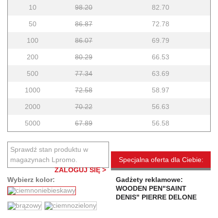
10
98.20
82.70
50
86.87
72.78
100
86.07
69.79
200
80.29
66.53
500
77.34
63.69
1000
72.58
58.97
2000
70.22
56.63
5000
67.89
56.58
Sprawdź stan produktu w
magazynach Lpromo.
Specjalna oferta dla Ciebie:
ZALOGUJ SIĘ >
Wybierz kolor:
Gadżety reklamowe:
WOODEN PEN"SAINT
DENIS" PIERRE DELONE