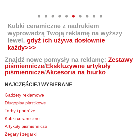
Kubki ceramiczne z nadrukiem
wyprowadzą Twoją reklamę na wyższy
lewel,
gdyż ich używa dosłownie
każdy>>>
Znajdź nowe pomysły na reklamę:
Zestawy
piśmiennicze
/
Ekskluzywne artykuły
piśmiennicze
/
Akcesoria na biurko
NAJCZĘŚCIEJ WYBIERANE
Gadżety reklamowe
Długopisy plastikowe
Torby i podróże
Kubki ceramiczne
Artykuły piśmiennicze
Zegary i zegarki