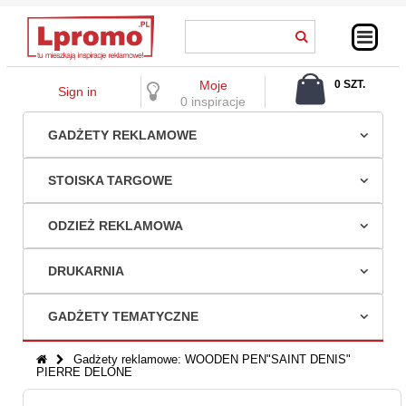
Moje
0 SZT.
Sign in
0,00 ZŁ
0 inspiracje
GADŻETY REKLAMOWE
STOISKA TARGOWE
ODZIEŻ REKLAMOWA
DRUKARNIA
GADŻETY TEMATYCZNE
Gadżety reklamowe: WOODEN PEN"SAINT DENIS"
PIERRE DELONE