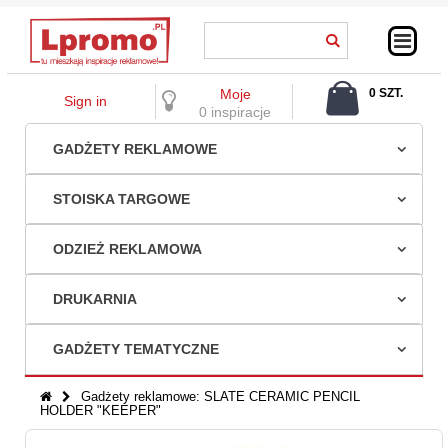
Moje
0 SZT.
Sign in
0,00 ZŁ
0 inspiracje
GADŻETY REKLAMOWE
STOISKA TARGOWE
ODZIEŻ REKLAMOWA
DRUKARNIA
GADŻETY TEMATYCZNE
Gadżety reklamowe: SLATE CERAMIC PENCIL
HOLDER "KEEPER"