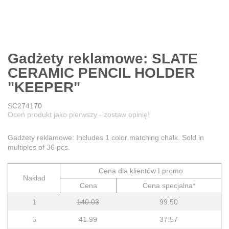
Gadżety reklamowe: SLATE
CERAMIC PENCIL HOLDER
"KEEPER"
SC274170
Oceń produkt jako pierwszy - zostaw opinię!
Gadżety reklamowe: Includes 1 color matching chalk. Sold in
multiples of 36 pcs.
Cena dla klientów Lpromo
Nakład
Cena
Cena specjalna*
1
140.03
99.50
5
41.99
37.57