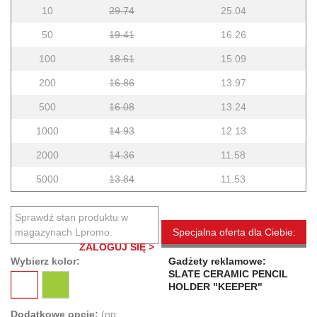
10
29.74
25.04
50
19.41
16.26
100
18.61
15.09
200
16.86
13.97
500
16.08
13.24
1000
14.93
12.13
2000
14.36
11.58
5000
13.84
11.53
Sprawdź stan produktu w
magazynach Lpromo.
Specjalna oferta dla Ciebie:
ZALOGUJ SIĘ >
Wybierz kolor:
Gadżety reklamowe:
SLATE CERAMIC PENCIL
HOLDER "KEEPER"
Dodatkowe opcje:
(np.