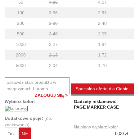
50
4.85
4.07
100
3.66
2.97
200
2.90
2.40
500
2.49
2.05
1000
2.27
1.84
2000
2.13
1.72
5000
2.04
1.70
Sprawdź stan produktu w
magazynach Lpromo.
Specjalna oferta dla Ciebie:
ZALOGUJ SIĘ >
Wybierz kolor:
Gadżety reklamowe:
PAGE MARKER CASE
Dodatkowe opcje:
(np.
znakowania)
Najpierw wybierz kolor
0,00 zł
Tak
Nie