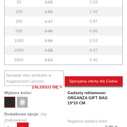
50
3.02
2.53
100
1.83
1.48
200
1.17
0.97
500
0.80
0.66
1000
0.65
0.53
2000
0.58
0.47
5000
0.54
0.45
Sprawdź stan produktu w
magazynach Lpromo.
Specjalna oferta dla Ciebie:
ZALOGUJ SIĘ >
Wybierz kolor:
Gadżety reklamowe:
ORGANZA GIFT BAG
15*10 CM
Dodatkowe opcje:
(np.
znakowania)
Najpierw wybierz kolor