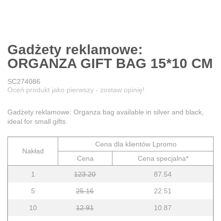
Gadżety reklamowe:
ORGANZA GIFT BAG 15*10 CM
SC274086
Oceń produkt jako pierwszy - zostaw opinię!
Gadżety reklamowe: Organza bag available in silver and black,
ideal for small gifts.
Cena dla klientów Lpromo
Nakład
Cena
Cena specjalna*
1
123.20
87.54
5
25.16
22.51
10
12.91
10.87