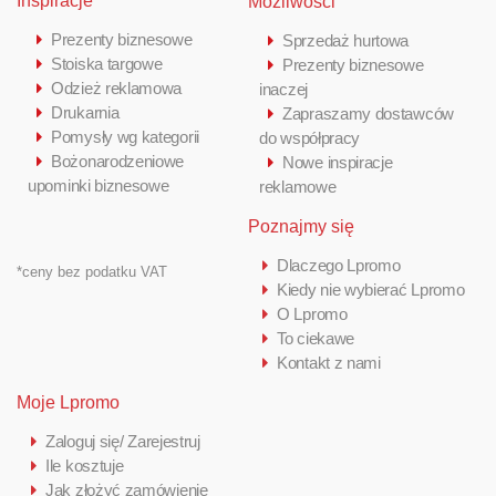
Inspiracje
Możliwości
Prezenty biznesowe
Sprzedaż hurtowa
Stoiska targowe
Prezenty biznesowe
Odzież reklamowa
inaczej
Drukarnia
Zapraszamy dostawców
Pomysły wg kategorii
do współpracy
Bożonarodzeniowe
Nowe inspiracje
upominki biznesowe
reklamowe
Poznajmy się
Dlaczego Lpromo
*ceny bez podatku VAT
Kiedy nie wybierać Lpromo
O Lpromo
To ciekawe
Kontakt z nami
Moje Lpromo
Zaloguj się/ Zarejestruj
Ile kosztuje
Jak złożyć zamówienie