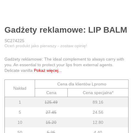
Gadżety reklamowe: LIP BALM
SC274225
Oceń produkt jako pierwszy - zostaw opinię!
Gadżety reklamowe: The ideal complement to always carry with
you. An essential to protect your lips from external agents.
Delicate vanilla
Pokaż więcej...
Cena dla klientów Lpromo
Nakład
Cena
Cena specjalna*
1
125.49
89.16
5
27.45
24.56
10
15.20
12.80
50
5.25
4.40