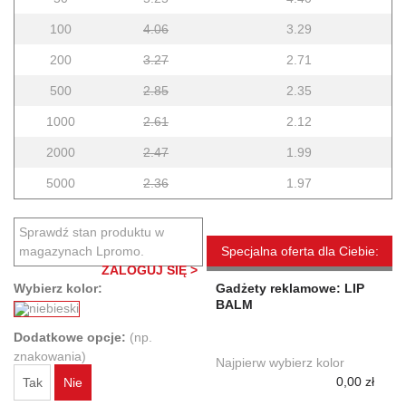
100
4.06
3.29
200
3.27
2.71
500
2.85
2.35
1000
2.61
2.12
2000
2.47
1.99
5000
2.36
1.97
Sprawdź stan produktu w
magazynach Lpromo.
Specjalna oferta dla Ciebie:
ZALOGUJ SIĘ >
Wybierz kolor:
Gadżety reklamowe: LIP
BALM
Dodatkowe opcje:
(np.
znakowania)
Najpierw wybierz kolor
0,00 zł
Tak
Nie