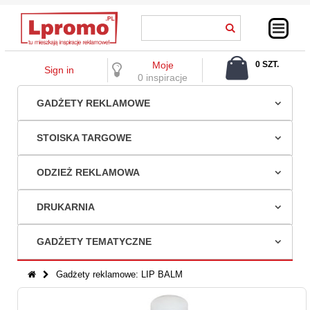
Moje
0 SZT.
Sign in
0,00 ZŁ
0 inspiracje
GADŻETY REKLAMOWE
STOISKA TARGOWE
ODZIEŻ REKLAMOWA
DRUKARNIA
GADŻETY TEMATYCZNE
Gadżety reklamowe: LIP BALM