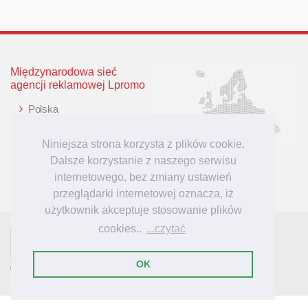
Międzynarodowa sieć
agencji reklamowej Lpromo
Polska
Wielka Brytania
Niemcy
Niniejsza strona korzysta z plików cookie.
Litwa
Dalsze korzystanie z naszego serwisu
Łotwa
internetowego, bez zmiany ustawień
przeglądarki internetowej oznacza, iż
użytkownik akceptuje stosowanie plików
cookies..
...czytać
- tu mieszkają inspiracje reklamowe!
Lpromo.PL
OK
© 2007-2023 Lpromo.PL