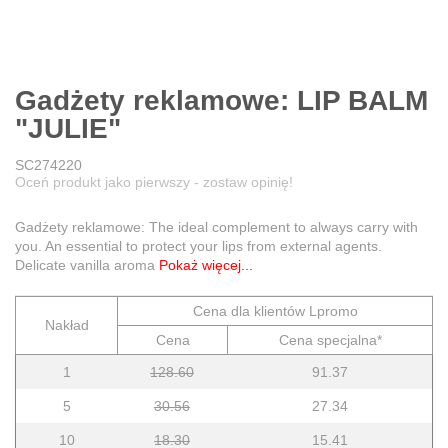
Gadżety reklamowe: LIP BALM
"JULIE"
SC274220
Oceń produkt jako pierwszy - zostaw opinię!
Gadżety reklamowe: The ideal complement to always carry with
you. An essential to protect your lips from external agents.
Delicate vanilla aroma
Pokaż więcej...
Cena dla klientów Lpromo
Nakład
Cena
Cena specjalna*
1
128.60
91.37
5
30.56
27.34
10
18.30
15.41