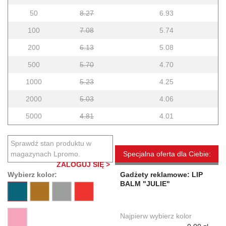
50
8.27
6.93
100
7.08
5.74
200
6.13
5.08
500
5.70
4.70
1000
5.23
4.25
2000
5.03
4.06
5000
4.81
4.01
Sprawdź stan produktu w
magazynach Lpromo.
Specjalna oferta dla Ciebie:
ZALOGUJ SIĘ >
Wybierz kolor:
Gadżety reklamowe: LIP
BALM "JULIE"
Najpierw wybierz kolor