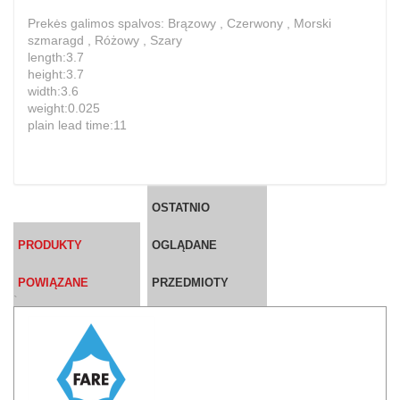
Prekės galimos spalvos: Brązowy , Czerwony , Morski
szmaragd , Różowy , Szary
length:3.7
height:3.7
width:3.6
weight:0.025
plain lead time:11
OSTATNIO
PRODUKTY
OGLĄDANE
POWIĄZANE
PRZEDMIOTY
`