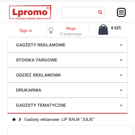
Moje
0 SZT.
Sign in
0,00 ZŁ
0 inspiracje
GADŻETY REKLAMOWE
STOISKA TARGOWE
ODZIEŻ REKLAMOWA
DRUKARNIA
GADŻETY TEMATYCZNE
Gadżety reklamowe: LIP BALM "JULIE"