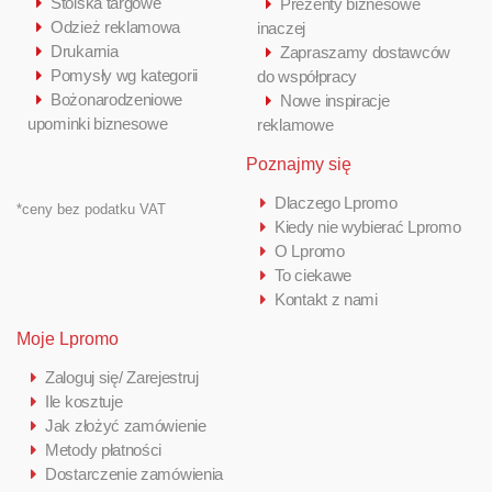
Stoiska targowe
Prezenty biznesowe
Odzież reklamowa
inaczej
Drukarnia
Zapraszamy dostawców
Pomysły wg kategorii
do współpracy
Bożonarodzeniowe
Nowe inspiracje
upominki biznesowe
reklamowe
Poznajmy się
Dlaczego Lpromo
*ceny bez podatku VAT
Kiedy nie wybierać Lpromo
O Lpromo
To ciekawe
Kontakt z nami
Moje Lpromo
Zaloguj się/ Zarejestruj
Ile kosztuje
Jak złożyć zamówienie
Metody płatności
Dostarczenie zamówienia