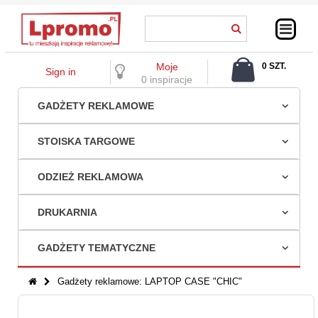
Moje
0 SZT.
Sign in
0,00 ZŁ
0 inspiracje
GADŻETY REKLAMOWE
STOISKA TARGOWE
ODZIEŻ REKLAMOWA
DRUKARNIA
GADŻETY TEMATYCZNE
Gadżety reklamowe: LAPTOP CASE "CHIC"