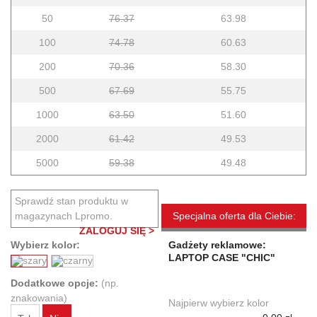
50
76.37
63.98
100
74.78
60.63
200
70.36
58.30
500
67.69
55.75
1000
63.50
51.60
2000
61.42
49.53
5000
59.38
49.48
Sprawdź stan produktu w
magazynach Lpromo.
Specjalna oferta dla Ciebie:
ZALOGUJ SIĘ >
Wybierz kolor:
Gadżety reklamowe:
LAPTOP CASE "CHIC"
Dodatkowe opcje:
(np.
znakowania)
Najpierw wybierz kolor