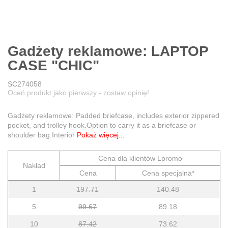
Gadżety reklamowe: LAPTOP
CASE "CHIC"
SC274058
Oceń produkt jako pierwszy - zostaw opinię!
Gadżety reklamowe: Padded briefcase, includes exterior zippered
pocket, and trolley hook.Option to carry it as a briefcase or
shoulder bag.Interior
Pokaż więcej...
Cena dla klientów Lpromo
Nakład
Cena
Cena specjalna*
1
197.71
140.48
5
99.67
89.18
10
87.42
73.62