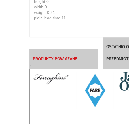
height:0
width:0
weight:0.21
plain lead time:11
OSTATNIO 
PRODUKTY POWIĄZANE
PRZEDMIOT
`