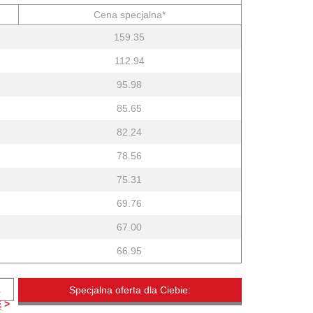
Cena specjalna*
159.35
112.94
95.98
85.65
82.24
78.56
75.31
69.76
67.00
66.95
.
Specjalna oferta dla Ciebie:
 >