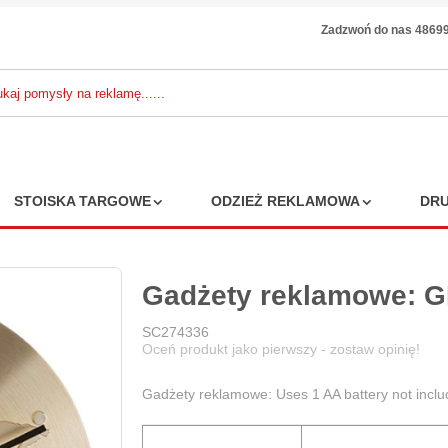
Zadzwoń do nas 4869
STOISKA TARGOWE
ODZIEŻ REKLAMOWA
DRU
Gadżety reklamowe: 
SC274336
Oceń produkt jako pierwszy - zostaw opinię!
Gadżety reklamowe: Uses 1 AA battery not incl