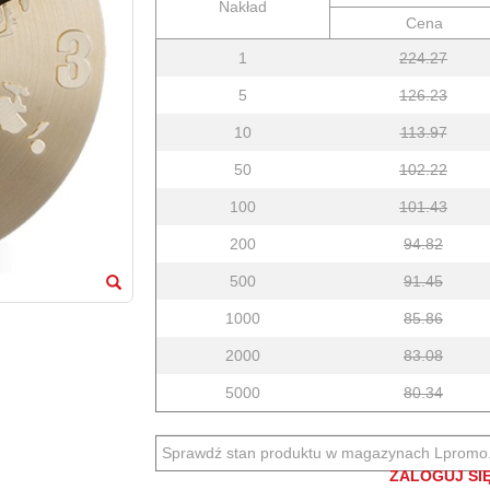
Nakład
Cena
1
224.27
5
126.23
10
113.97
50
102.22
100
101.43
200
94.82
500
91.45
1000
85.86
2000
83.08
5000
80.34
Sprawdź stan produktu w magazynach Lpromo
ZALOGUJ SIĘ