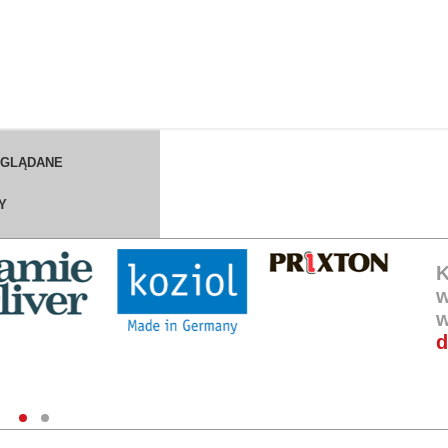
OGLĄDANE
Y
K
w
w
d