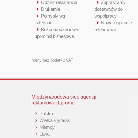
Odzież reklamowa
Zapraszamy
Drukarnia
dostawców do
Pomysły wg
współpracy
kategorii
Nowe inspiracje
Bożonarodzeniowe
reklamowe
upominki biznesowe
*ceny bez podatku VAT
Międzynarodowa sieć agencji
reklamowej Lpromo
Polska
Wielka Brytania
Niemcy
Litwa