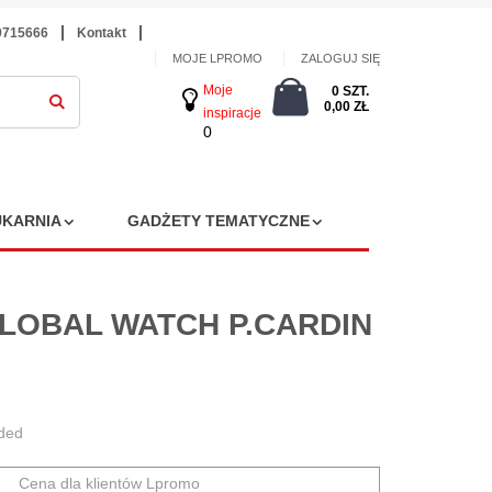
9715666
Kontakt
MOJE LPROMO
ZALOGUJ SIĘ
Moje
0 SZT.
0,00 ZŁ
inspiracje
0
KARNIA
GADŻETY TEMATYCZNE
GLOBAL WATCH P.CARDIN
uded
Cena dla klientów Lpromo