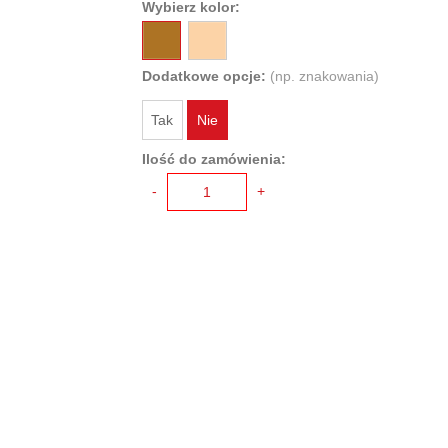
Wybierz kolor:
Dodatkowe opcje:
(np. znakowania)
Tak
Nie
Ilość do zamówienia:
-
+