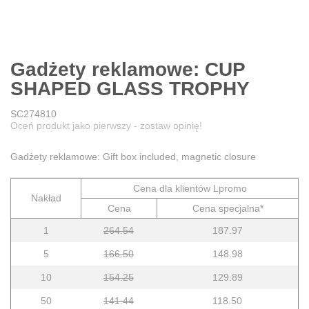
Gadżety reklamowe: CUP
SHAPED GLASS TROPHY
SC274810
Oceń produkt jako pierwszy - zostaw opinię!
Gadżety reklamowe: Gift box included, magnetic closure
Cena dla klientów Lpromo
Nakład
Cena
Cena specjalna*
1
264.54
187.97
5
166.50
148.98
10
154.25
129.89
50
141.44
118.50