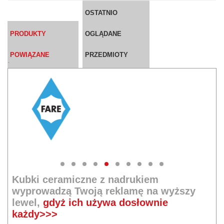
OSTATNIO
PRODUKTY
OGLĄDANE
POWIĄZANE
PRZEDMIOTY
`
Kubki ceramiczne z nadrukiem
wyprowadzą Twoją reklamę na wyższy
lewel,
gdyż ich używa dosłownie
każdy>>>