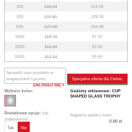
100
140.64
114.04
200
131.91
109.30
500
127.49
104.99
1000
119.78
97.32
2000
115.94
93.50
5000
112.14
93.45
Sprawdź stan produktu w
magazynach Lpromo.
Specjalna oferta dla Ciebie:
ZALOGUJ SIĘ >
Wybierz kolor:
Gadżety reklamowe: CUP
SHAPED GLASS TROPHY
Dodatkowe opcje:
(np.
Najpierw wybierz kolor
znakowania)
0,00 zł
Tak
Nie