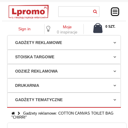
Moje
0 SZT.
Sign in
0,00 ZŁ
0 inspiracje
GADŻETY REKLAMOWE
STOISKA TARGOWE
ODZIEŻ REKLAMOWA
DRUKARNIA
GADŻETY TEMATYCZNE
Gadżety reklamowe: COTTON CANVAS TOILET BAG
"CHIRRI"