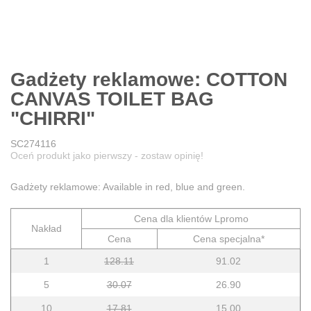
Gadżety reklamowe: COTTON
CANVAS TOILET BAG
"CHIRRI"
SC274116
Oceń produkt jako pierwszy - zostaw opinię!
Gadżety reklamowe: Available in red, blue and green.
Cena dla klientów Lpromo
Nakład
Cena
Cena specjalna*
1
128.11
91.02
5
30.07
26.90
10
17.81
15.00