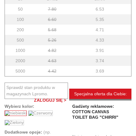
50
7.80
6.53
100
6.60
5.35
200
5.68
4.71
500
5.26
4.33
1000
4.82
3.91
2000
4.63
3.74
5000
4.42
3.69
Sprawdź stan produktu w
magazynach Lpromo.
Specjalna oferta dla Ciebie:
ZALOGUJ SIĘ >
Wybierz kolor:
Gadżety reklamowe:
COTTON CANVAS
TOILET BAG "CHIRRI"
Dodatkowe opcje:
(np.