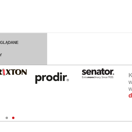
OGLĄDANE
Y
K
w
w
d