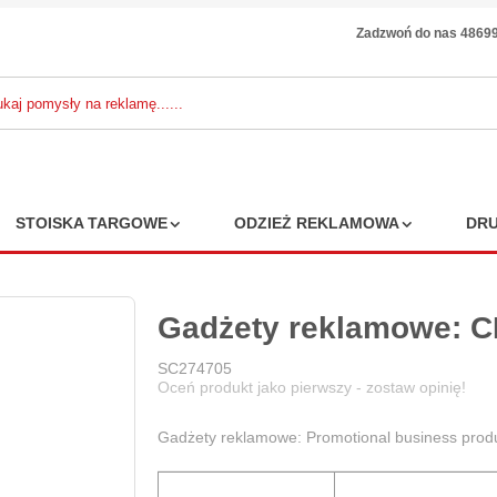
Zadzwoń do nas 4869
STOISKA TARGOWE
ODZIEŻ REKLAMOWA
DRU
Gadżety reklamowe: 
SC274705
Oceń produkt jako pierwszy - zostaw opinię!
Gadżety reklamowe: Promotional business pr