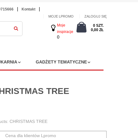
9715666
Kontakt
MOJE LPROMO
ZALOGUJ SIĘ
Moje
0 SZT.
0,00 ZŁ
inspiracje
0
KARNIA
GADŻETY TEMATYCZNE
CHRISTMAS TREE
oducts: CHRISTMAS TREE
Cena dla klientów Lpromo