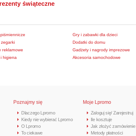
rezenty świąteczne
 piśmiennicze
Gry i zabawki dla dzieci
 zegarki
Dodatki do domu
e reklamowe
Gadżety i nagrody imprezowe
i higiena
Akcesoria samochodowe
Poznajmy się
Moje Lpromo
Dlaczego Lpromo
Zaloguj się/ Zarejestruj
Kiedy nie wybierać Lpromo
Ile kosztuje
O Lpromo
Jak złożyć zamówienie
To ciekawe
Metody płatności