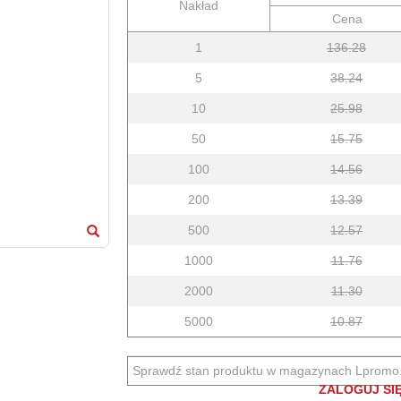
Nakład
Cena
1
136.28
5
38.24
10
25.98
50
15.75
100
14.56
200
13.39
500
12.57
1000
11.76
2000
11.30
5000
10.87
Sprawdź stan produktu w magazynach Lpromo
ZALOGUJ SIĘ