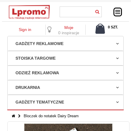
Moje
0 SZT.
Sign in
0,00 ZŁ
0 inspiracje
GADŻETY REKLAMOWE
STOISKA TARGOWE
ODZIEŻ REKLAMOWA
DRUKARNIA
GADŻETY TEMATYCZNE
Bloczek do notatek Dairy Dream