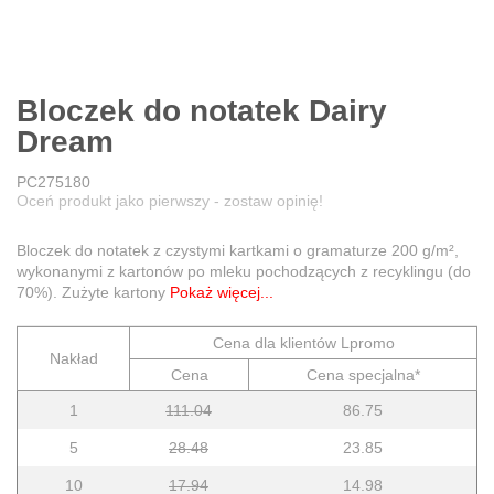
Bloczek do notatek Dairy
Dream
PC275180
Oceń produkt jako pierwszy - zostaw opinię!
Bloczek do notatek z czystymi kartkami o gramaturze 200 g/m²,
wykonanymi z kartonów po mleku pochodzących z recyklingu (do
70%). Zużyte kartony
Pokaż więcej...
Cena dla klientów Lpromo
Nakład
Cena
Cena specjalna*
1
111.04
86.75
5
28.48
23.85
10
17.94
14.98