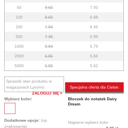
50
9.60
7.93
100
8.60
6.88
200
7.84
6.45
500
7.36
5.99
1000
6.94
5.79
2000
6.85
5.66
5000
6.80
5.62
Sprawdź stan produktu w
magazynach Lpromo.
Specjalna oferta dla Ciebie:
ZALOGUJ SIĘ >
Wybierz kolor:
Bloczek do notatek Dairy
Dream
Dodatkowe opcje:
(np.
Najpierw wybierz kolor
znakowania)