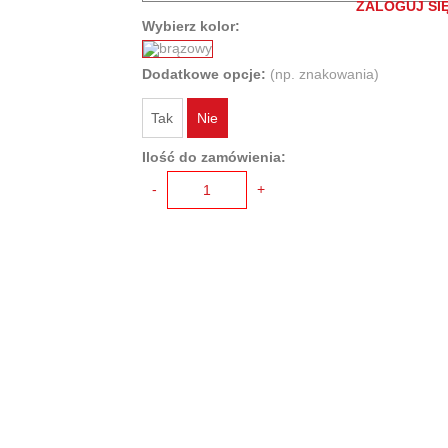
ZALOGUJ SIĘ
Wybierz kolor:
Dodatkowe opcje:
(np. znakowania)
Tak
Nie
Ilość do zamówienia:
-
+