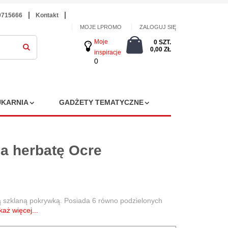
9715666
Kontakt
MOJE LPROMO
ZALOGUJ SIĘ
Moje
0 SZT.
0,00 ZŁ
inspiracje
0
KARNIA
GADŻETY TEMATYCZNE
a herbatę Ocre
 szklaną pokrywką. Posiada 6 równo podzielonych
aż więcej...