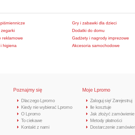
 piśmiennicze
Gry i zabawki dla dzieci
 zegarki
Dodatki do domu
e reklamowe
Gadżety i nagrody imprezowe
i higiena
Akcesoria samochodowe
Poznajmy się
Moje Lpromo
Dlaczego Lpromo
Zaloguj się/ Zarejestruj
Kiedy nie wybierać Lpromo
Ile kosztuje
O Lpromo
Jak złożyć zamówienie
To ciekawe
Metody płatności
Kontakt z nami
Dostarczenie zamówien