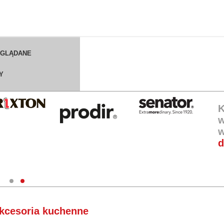
OGLĄDANE
Y
K
w
w
d
kcesoria kuchenne