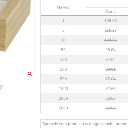
Nakład
Cena
1
198.83
5
116.27
10
104.63
50
96.64
100
94.64
200
88.81
500
87.04
1000
82.66
2000
82.57
5000
82.52
Sprawdź stan produktu w magazynach Lpromo