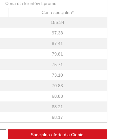
Cena dla klientów Lpromo
Cena specjalna*
155.34
97.38
87.41
79.81
75.71
73.10
70.83
68.88
68.21
68.17
.
Specjalna oferta dla Ciebie: