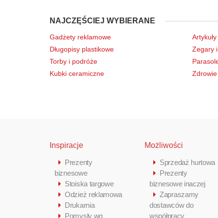
NAJCZĘŚCIEJ WYBIERANE
Gadżety reklamowe
Artykuły
Długopisy plastikowe
Zegary i
Torby i podróże
Parasol
Kubki ceramiczne
Zdrowie 
Inspiracje
Możliwości
Prezenty
Sprzedaż hurtowa
biznesowe
Prezenty
Stoiska targowe
biznesowe inaczej
Odzież reklamowa
Zapraszamy
Drukarnia
dostawców do
Pomysły wg
współpracy