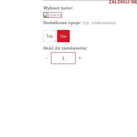
ZALOGUJ SIĘ
Wybierz kolor:
Dodatkowe opcje:
(np. znakowania)
Tak
Nie
Ilość do zamówienia:
-
+