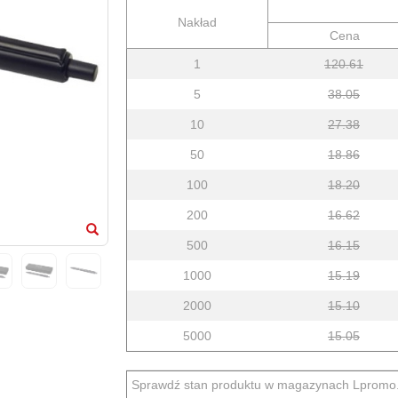
Nakład
Cena
1
120.61
5
38.05
10
27.38
50
18.86
100
18.20
200
16.62
500
16.15
1000
15.19
2000
15.10
5000
15.05
Sprawdź stan produktu w magazynach Lpromo