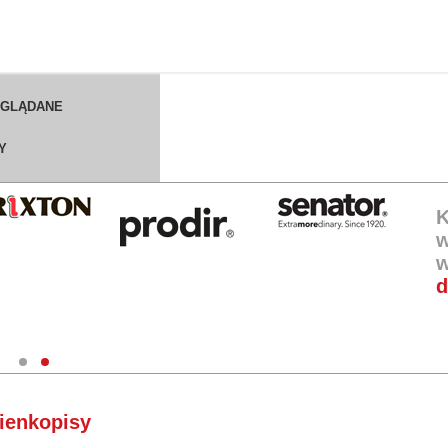
OGLĄDANE
Y
K
w
w
d
ienkopisy