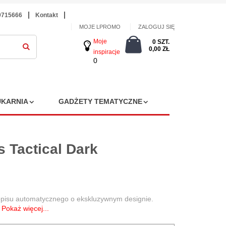
9715666
Kontakt
MOJE LPROMO
ZALOGUJ SIĘ
Moje
0 SZT.
0,00 ZŁ
inspiracje
0
KARNIA
GADŻETY TEMATYCZNE
 Tactical Dark
gopisu automatycznego o ekskluzywnym designie.
y
Pokaż więcej...