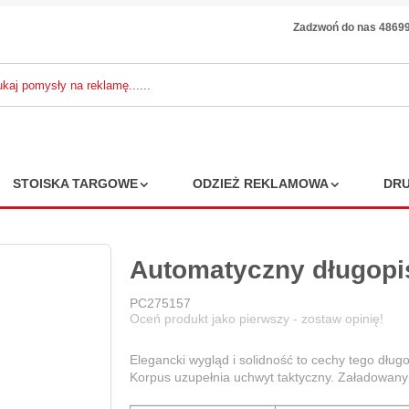
Zadzwoń do nas 4869
STOISKA TARGOWE
ODZIEŻ REKLAMOWA
DRU
Automatyczny długopis
PC275157
Oceń produkt jako pierwszy - zostaw opinię!
Elegancki wygląd i solidność to cechy tego dłu
Korpus uzupełnia uchwyt taktyczny. Załadowan