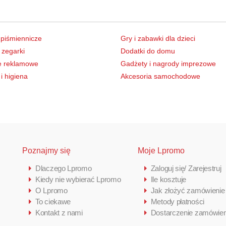
 piśmiennicze
Gry i zabawki dla dzieci
 zegarki
Dodatki do domu
e reklamowe
Gadżety i nagrody imprezowe
i higiena
Akcesoria samochodowe
Poznajmy się
Moje Lpromo
Dlaczego Lpromo
Zaloguj się/ Zarejestruj
Kiedy nie wybierać Lpromo
Ile kosztuje
O Lpromo
Jak złożyć zamówienie
To ciekawe
Metody płatności
Kontakt z nami
Dostarczenie zamówien