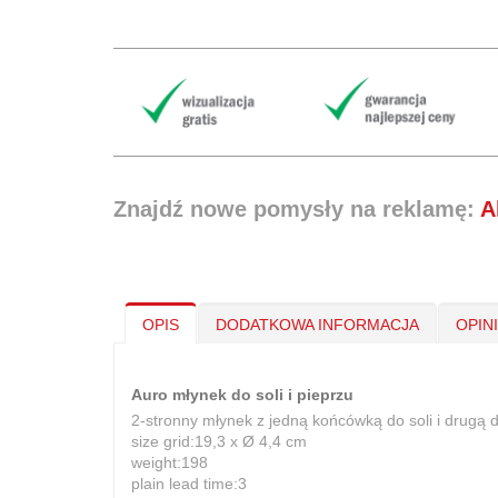
Znajdź nowe pomysły na reklamę:
A
OPIS
DODATKOWA INFORMACJA
OPIN
Auro młynek do soli i pieprzu
2-stronny młynek z jedną końcówką do soli i drugą d
size grid:19,3 x Ø 4,4 cm
weight:198
plain lead time:3