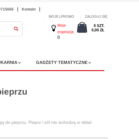
9715666
Kontakt
MOJE LPROMO
ZALOGUJ SIĘ
Moje
0 SZT.
0,00 ZŁ
inspiracje
0
KARNIA
GADŻETY TEMATYCZNE
pieprzu
gą do pieprzu. Pieprz i sól nie wchodzą w skład