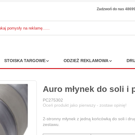
Zadzwoń do nas 4869
STOISKA TARGOWE
ODZIEŻ REKLAMOWA
DRU
Auro młynek do soli i 
PC275302
Oceń produkt jako pierwszy - zostaw opinię!
2-stronny młynek z jedną końcówką do soli i dru
zestawu.