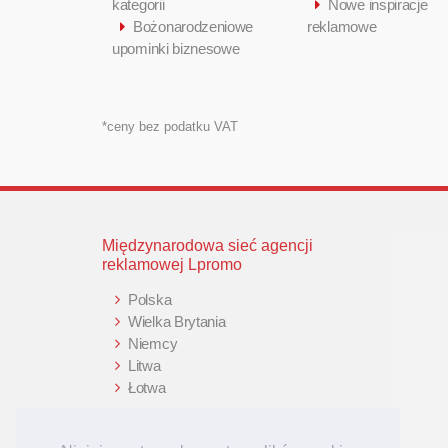
kategorii
Nowe inspiracje
Bożonarodzeniowe
reklamowe
upominki biznesowe
*ceny bez podatku VAT
Międzynarodowa sieć agencji
reklamowej Lpromo
Polska
Wielka Brytania
Niemcy
Litwa
Łotwa