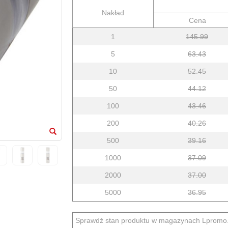
Nakład
Cena
1
145.99
5
63.43
10
52.45
50
44.12
100
43.46
200
40.26
500
39.16
1000
37.09
2000
37.00
5000
36.95
Sprawdź stan produktu w magazynach Lpromo