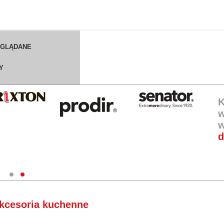
OGLĄDANE
Y
K
w
w
d
kcesoria kuchenne