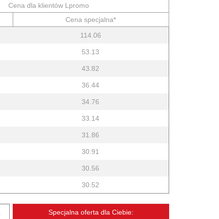
Cena dla klientów Lpromo
Cena specjalna*
114.06
53.13
43.82
36.44
34.76
33.14
31.86
30.91
30.56
30.52
.
Specjalna oferta dla Ciebie: