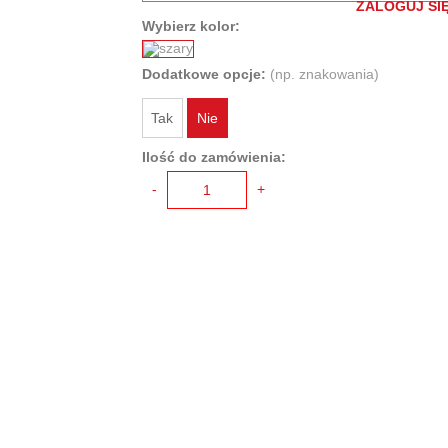
ZALOGUJ SIĘ
Wybierz kolor:
Dodatkowe opcje:
(np. znakowania)
Tak
Nie
Ilość do zamówienia:
-
+