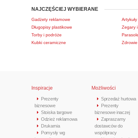
NAJCZĘŚCIEJ WYBIERANE
Gadżety reklamowe
Artykuły
Długopisy plastikowe
Zegary i
Torby i podróże
Parasol
Kubki ceramiczne
Zdrowie 
Inspiracje
Możliwości
Prezenty
Sprzedaż hurtowa
biznesowe
Prezenty
Stoiska targowe
biznesowe inaczej
Odzież reklamowa
Zapraszamy
Drukarnia
dostawców do
Pomysły wg
współpracy