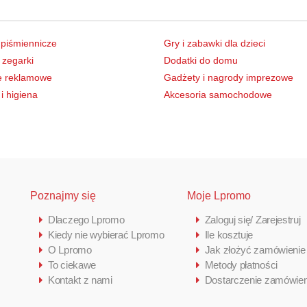
 piśmiennicze
Gry i zabawki dla dzieci
 zegarki
Dodatki do domu
e reklamowe
Gadżety i nagrody imprezowe
i higiena
Akcesoria samochodowe
Poznajmy się
Moje Lpromo
Dlaczego Lpromo
Zaloguj się/ Zarejestruj
Kiedy nie wybierać Lpromo
Ile kosztuje
O Lpromo
Jak złożyć zamówienie
To ciekawe
Metody płatności
Kontakt z nami
Dostarczenie zamówien